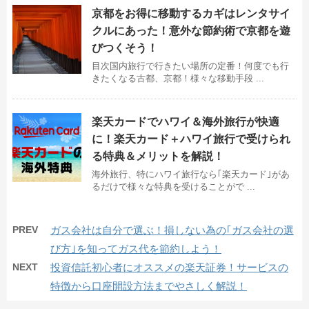
京都をお得に移動するカギはレンタサイ
クルにあった！意外な節約術で京都を遊
びつくそう！
目次国内旅行で行きたい場所の定番！何度でも行
きたくなる古都、京都！様々な移動手段 ...
楽天カードでハワイ＆海外旅行が快適
に！楽天カード＋ハワイ旅行で受けられ
る特典＆メリットを解説！
海外旅行、特にハワイ旅行なら｢楽天カード｣があ
るだけで様々な特典を受けることがで ...
PREV
ガス会社は自分で選ぶ！損しない為の｢ガス会社の選
び方｣を知ってガス代を節約しよう！
NEXT
投資信託初心者にオススメの楽天証券！サービスの
特徴から口座開設方法までやさしく解説！