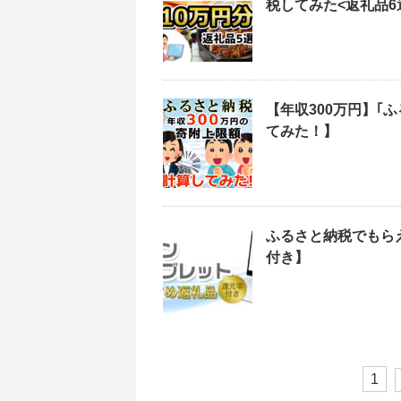
税してみた<返礼品6
【年収300万円】｢
てみた！】
ふるさと納税でもら
付き】
1