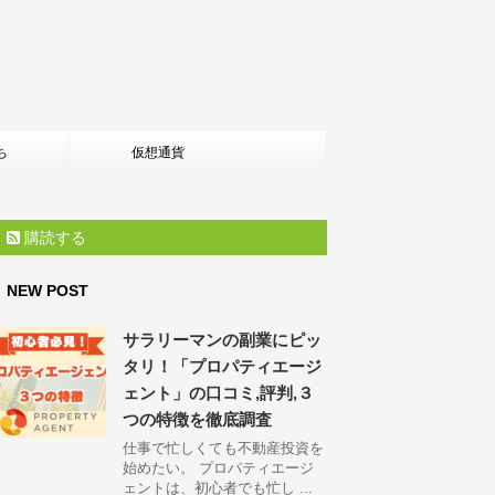
ち
仮想通貨
購読する
NEW POST
サラリーマンの副業にピッ
タリ！「プロパティエージ
ェント」の口コミ,評判,３
つの特徴を徹底調査
仕事で忙しくても不動産投資を
始めたい。 プロパティエージ
ェントは、初心者でも忙し ...