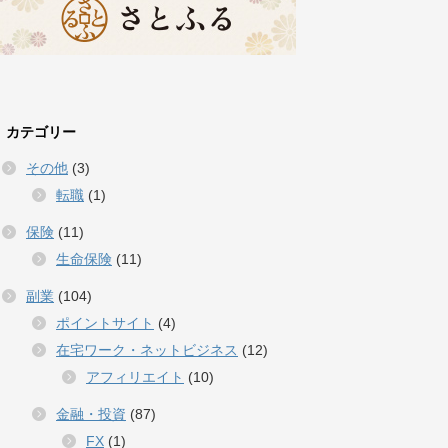
カテゴリー
その他
(3)
転職
(1)
保険
(11)
生命保険
(11)
副業
(104)
ポイントサイト
(4)
在宅ワーク・ネットビジネス
(12)
アフィリエイト
(10)
金融・投資
(87)
FX
(1)