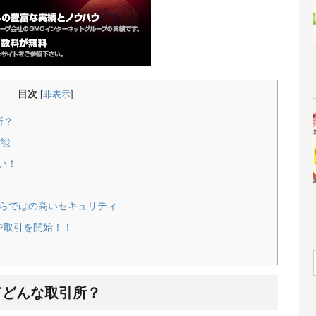
目次
[
非表示
]
所？
可能
い！
ならではの高いセキュリティ
ジ取引を開始！！
てどんな取引所？