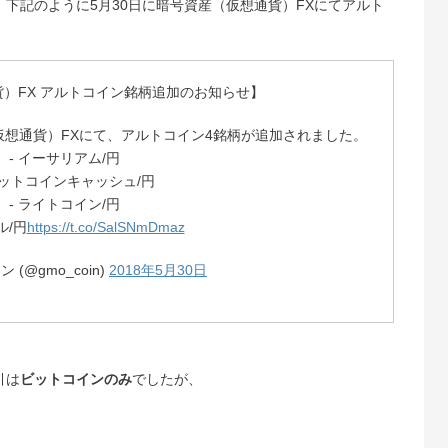
下記のように5月30日に暗号資産（仮想通貨）FXにてアルト
）FX アルトコイン銘柄追加のお知らせ】
資産（仮想通貨）FXにて、アルトコイン4銘柄が追加されました。
- イーサリアム/円
ビットコインキャッシュ/円
- ライトコイン/円
ル/円
https://t.co/SalSNmDmaz
 (@gmo_coin)
2018年5月30日
引は
ビットコインのみ
でしたが、
）