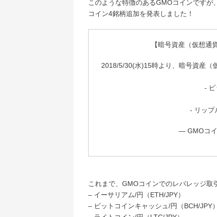
このような特徴のあるGMOコインですが、
コイン4銘柄追加を発表しました！
【暗号資産（仮想通貨
2018/5/30(水)15時より、暗号
- 
- リップ
— GMOコイン
これまで、GMOコインでのレバレッジ取
– イーサリアム/円（ETH/JPY）
– ビットコインキャッシュ/円（BCH/JPY
– ライトコイン/円（LTC/JPY）