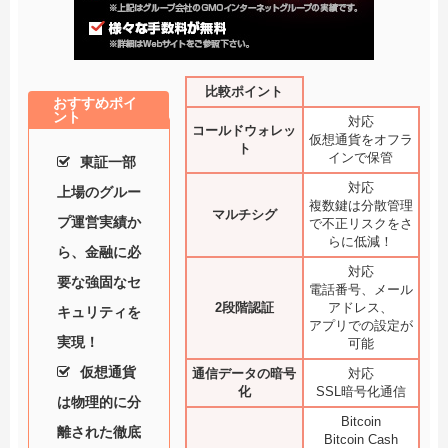
比較ポイント
おすすめポイ
ント
対応
コールドウォレッ
仮想通貨をオフラ
ト
インで保管
東証一部
対応
上場のグルー
複数鍵は分散管理
マルチシグ
プ運営実績か
で不正リスクをさ
らに低減！
ら、金融に必
対応
要な強固なセ
電話番号、メール
2段階認証
アドレス、
キュリティを
アプリでの設定が
実現！
可能
仮想通貨
通信データの暗号
対応
化
SSL暗号化通信
は物理的に分
Bitcoin
離された徹底
Bitcoin Cash