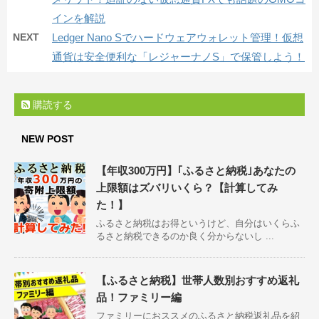
インを解説
NEXT
Ledger Nano Sでハードウェアウォレット管理！仮想
通貨は安全便利な「レジャーナノS」で保管しよう！
購読する
NEW POST
【年収300万円】｢ふるさと納税｣あなたの
上限額はズバリいくら？【計算してみ
た！】
ふるさと納税はお得というけど、自分はいくらふ
るさと納税できるのか良く分からないし ...
【ふるさと納税】世帯人数別おすすめ返礼
品！ファミリー編
ファミリーにおススメのふるさと納税返礼品を紹