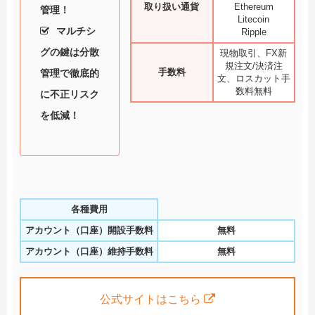
取り扱い通貨
Ethereum
管理！
Litecoin
マルチシ
Ripple
グの鍵は分散
現物取引、FX新
規注文/決済注
手数料
管理で徹底的
文、ロスカット手
数料無料
に不正リスク
を低減！
各種費用
アカウント（口座）開設手数料
無料
アカウント（口座）維持手数料
無料
公式サイトはこちら