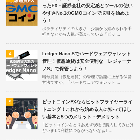
ったFX・証券会社の安定感とツールの使い
やすさNo.1のGMOコインで取引を始めよ
う！
ボラティリティの大きさ、少額から始められる手
軽さなどから人気が高まっている「ビッ ...
Ledger Nano Sでハードウェアウォレット
4
管理！仮想通貨は安全便利な「レジャーナ
ノS」で保管しよう！
暗号資産（仮想通貨）の管理で話題に上がる保管
方法ですが、「ハードウェアウォレット ...
ビットコインFXならビットフライヤーライ
5
トニング！これから始める人に知ってほし
い基本と5つのメリット・デメリット
｢ビットコインをとりあえず現物で購入してみたけ
どいま1つ利益につながらないなぁ｣ ...