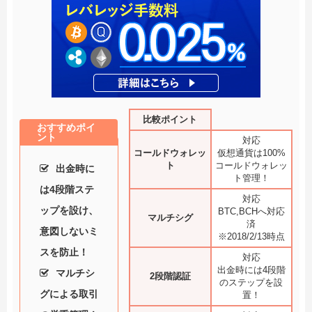
比較ポイント
おすすめポイ
ント
対応
コールドウォレッ
仮想通貨は100%
ト
コールドウォレッ
出金時に
ト管理！
は4段階ステ
対応
ップを設け、
BTC,BCHへ対応
マルチシグ
済
意図しないミ
※2018/2/13時点
スを防止！
対応
出金時には4段階
マルチシ
2段階認証
のステップを設
グによる取引
置！