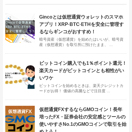
Gincoとは仮想通貨ウォレットのスマホ
アプリ！XRP·BTC·ETHを安全に管理す
るならギンコがおすすめ！
暗号資産（仮想通貨）を始めたはいいが、暗号資
産（仮想通貨）を取引所に預けたまま、 ...
ビットコイン購入でも1％ポイント還元！
楽天カードがビットコインとも相性がい
いワケ
ビットコインを始めるときは、楽天クレジットカ
ードがお得！ 価値の高騰などで注目度 ...
仮想通貨FXするならGMOコイン！長年
培ったFX・証券会社の安定感とツールの
使いやすさNo.1のGMOコインで取引を始
めよう！