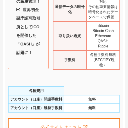
の厳重管理！
対応
通信データの暗号
その他重要情報は
世界初金
化
暗号化されたデー
タベースで保管！
融庁認可取引
Bitcoin
所としてICO
Bitcoin Cash
を開催した
取り扱い通貨
Ethereum
QASH
「QASH」が
Ripple
話題に！
各種手数料無料
手数料
（BTC/JPY現
物）
各種費用
アカウント（口座）開設手数料
無料
アカウント（口座）維持手数料
無料
公式サイトはこちら