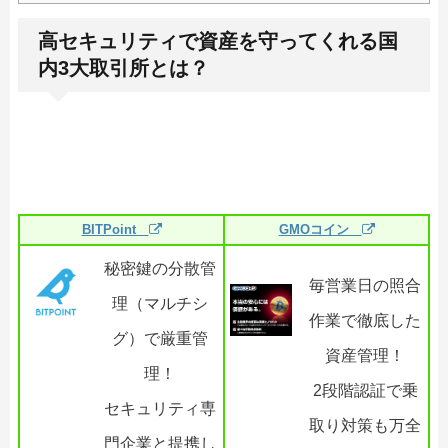
高セキュリティで資産を守ってくれる国
内3大取引所とは？
BITPoint
GMOコイン
秘密鍵の分散管
毎営業日の照合
理（マルチシ
作業で徹底した
グ）で厳重管
資産管理！
理！
2段階認証で乗
セキュリティ専
取り対策も万全
門企業と提携し