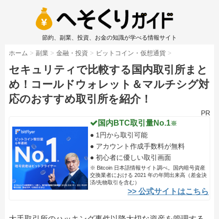
節約、副業、投資、お金の知識が学べる情報サイト
ホーム
>
副業
>
金融・投資
>
ビットコイン・仮想通貨
>
セキュリティで比較する国内取引所まと
め！コールドウォレット＆マルチシグ対
応のおすすめ取引所を紹介！
PR
国内BTC取引量No.1
※
● 1円から取引可能
● アカウント作成手数料が無料
● 初心者に優しい取引画面
※ Bitcoin 日本語情報サイト調べ。国内暗号資産
交換業者における 2021 年の年間出来高（差金決
済/先物取引を含む）
>> 公式サイトはこちら
大手取引所のハッキング事件以降大切な資産を管理する