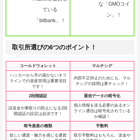
な「GMOコイ
ている
ン」！
「bitbank」！
取引所選びの6つのポイント！
コールドウォレット
マルチシグ
ハッカーから手の届かないオフ
内部不正抑止のためにも、マル
ラインでの資産管理は重要項目
チシグの採用は要チェック！
です！
2段階認証
通信データの暗号化
個人情報を送る必要のあるオン
誤送金や乗取りの防止になる2段
ライン通信は暗号化されている
階認証の設定は必須です！
か確認！
暗号資産の種類
手数料
欲しい通貨・魅力を感じる通貨
取引手数料はもちろん、送金や