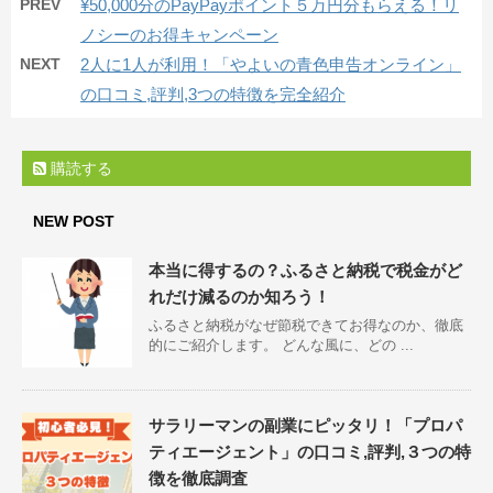
PREV
¥50,000分のPayPayポイント５万円分もらえる！リ
ノシーのお得キャンペーン
NEXT
2人に1人が利用！「やよいの青色申告オンライン」
の口コミ,評判,3つの特徴を完全紹介
購読する
NEW POST
本当に得するの？ふるさと納税で税金がど
れだけ減るのか知ろう！
ふるさと納税がなぜ節税できてお得なのか、徹底
的にご紹介します。 どんな風に、どの ...
サラリーマンの副業にピッタリ！「プロパ
ティエージェント」の口コミ,評判,３つの特
徴を徹底調査