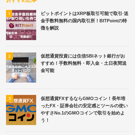
おすすめ記事
ビットポイントはXRP板取引可能で取引·送
1
金手数料無料の国内取引所！BITPointの特
徴を解説
仮想通貨投資には住信SBIネット銀行がお
2
すすめ！手数料無料・即入金・土日夜間送
金可能
仮想通貨FXするならGMOコイン！長年培
3
ったFX・証券会社の安定感とツールの使い
やすさNo.1のGMOコインで取引を始めよ
う！