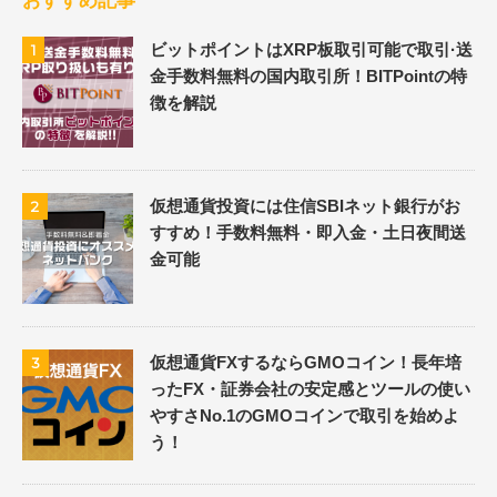
おすすめ記事
ビットポイントはXRP板取引可能で取引·送
1
金手数料無料の国内取引所！BITPointの特
徴を解説
仮想通貨投資には住信SBIネット銀行がお
2
すすめ！手数料無料・即入金・土日夜間送
金可能
仮想通貨FXするならGMOコイン！長年培
3
ったFX・証券会社の安定感とツールの使い
やすさNo.1のGMOコインで取引を始めよ
う！