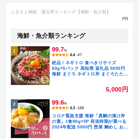
ふるさと納税 還元率ランキング【海鮮・魚介類】
PR
海鮮・魚介類ランキング
99.7
1
%
4.4
-47
絶品！ネギトロ 食べきりサイズ
80g×5パック 高知県 返礼品 5000円
海鮮 まぐろ ネギトロ丼 まぐろたたき
海鮮丼 そぼろ お寿司 軍艦巻き 手巻
き寿司 おかず 便利 かんたん 自然解
5,000円
凍 個食 一人暮らし 冷凍配送 小分け
お手軽 おいしい 5人前 どんぶり
99.6
2
%
4.3
-168
コロナ緊急支援 海鮮「真鯛の漬け丼
の素」1食80g×5P 発送時期が選べる
2024年配送 5000円 惣菜 鯛めし お茶
漬け 冷凍 食品 保存食 海鮮丼 鯛茶漬
け 小分けパック 一人暮らし 高知市共