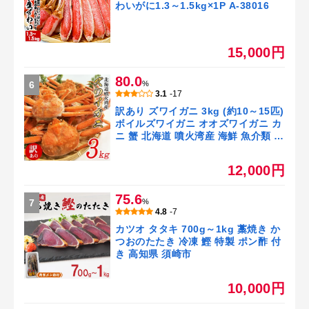
わいがに1.3～1.5kg×1P A-38016
15,000円
80.0
6
%
3.1
-17
訳あり ズワイガニ 3kg (約10～15匹)
ボイルズワイガニ オオズワイガニ カ
ニ 蟹 北海道 噴火湾産 海鮮 魚介類 海
産物 冷凍 カニ鍋 カニ雑炊 カニ炒飯
大漁 送料無料
12,000円
75.6
7
%
4.8
-7
カツオ タタキ 700g～1kg 藁焼き か
つおのたたき 冷凍 鰹 特製 ポン酢 付
き 高知県 須崎市
10,000円