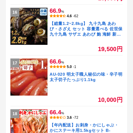
66.9
16
%
4.6
-62
【総量1.2~2.8kg】 九十九島 あわ
び・さざえ セット 容量選べる 佐世保
九十九島 サザエ あわび 鮑 海鮮 新鮮
生食
19,500円
66.6
17
%
5.0
-1
AU-020 明太子職人秘伝の味・辛子明
太子切子たっぷり1.1kg
10,000円
66.4
18
%
3.6
-72
【年内配送】お刺身・かにしゃぶ・
かにステーキ用1.5kgセット B-