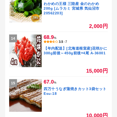
わかめの王様 三陸産 金のわかめ
200g [ムラカミ 宮城県 気仙沼市
20562203]
2,000円
68.9
14
%
3.5
-7
【年内配送】[北海道根室産]花咲かに
300g前後～450g前後×4尾 A-36001
15,000円
67.0
15
%
四万十うなぎ蒲焼きカット3袋セット
Esu-18
10,000円