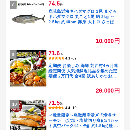
74.5
8
%
鹿児島近海キハダマグロ 1尾 まぐろ
キハダマグロ 丸ごと1尾 約 2kg ～
2.5kg 約40cm 赤身 大トロ さっぱり
手巻き寿司 塩焼き お鍋 しゃぶしゃぶ
唐揚げ 刺身 魚介 海の幸 海鮮 お取り
寄せ お取り寄せグルメ 鹿児島県 南九
10,000円
州市 送料無料
71.6
9
%
4.3
-69
定期便 お楽しみ 海鮮 芸西村4ヵ月連
続定期便 人気海鮮返礼品を集めた定
期便 2万円代 全4回 訳ありかつおた
たき1.5kg 真鯛の漬け丼 ブリ漬丼 か
んぱち漬丼 お楽しみ 高知 土佐 かつ
26,000円
おたたき 訳あり 訳 【高知県・高知市
共通返礼品】【koyofr】
71.5
10
%
4.4
-10
＜数量限定＞鳥取県産活〆「境港サ
ーモン」(定塩・塩鮭切り身)(1/4カッ
ト真空パック×4・合計約1.5kg)鮭 国