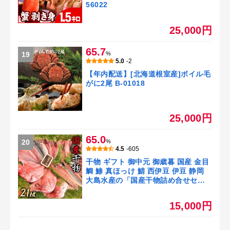
56022
25,000円
65.7
19
%
5.0
-2
【年内配送】[北海道根室産]ボイル毛
がに2尾 B-01018
25,000円
65.0
20
%
4.5
-605
干物 ギフト 御中元 御歳暮 国産 金目
鯛 鯵 真ほっけ 鯖 西伊豆 伊豆 静岡
大島水産の「国産干物詰め合せセッ
ト」
15,000円