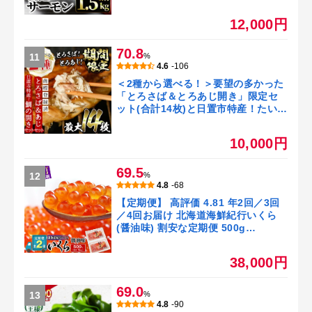
産 地魚 魚介 海鮮ギンザケ 脂 塩 切り
身 冷凍 【A7】【弓ヶ浜水産】
12,000円
70.8
11
%
4.6
-106
＜2種から選べる！＞要望の多かった
「とろさば＆とろあじ開き」限定セ
ット(合計14枚)と日置市特産！たいの
開きセット(8枚) 干物 あじ アジ トロ
サバ トロあじ セット 詰め合わせ ひ
10,000円
もの 魚介類 魚 おかず おつまみ 個包
装 楽天限定【みのだ食品】
69.5
12
%
4.8
-68
【定期便】 高評価 4.81 年2回／3回
／4回お届け 北海道海鮮紀行いくら
(醤油味) 割安な定期便 500g
(250g×2) ×2回／3回／4回 ふるさと
納税 いくら 北海道産 国産 イクラ 鮭
38,000円
いくら 鮭イクラ 鮭 秋鮭 完熟卵 小分
け 海鮮 人気 いくらの町 北海道 白糠
69.0
町
13
%
4.8
-90