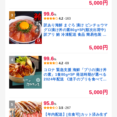
5,000円
通返礼品《養殖生産業者応援プロジ
ェクト》【koyofr】ご飯にのせるだ
99.6
け
3
%
4.2
-163
訳あり海鮮 まぐろ 漬け ビンチョウマ
グロ漬け丼の素80g×5P(順次出荷中)
訳アリ 鮪 冷凍配送 食品 簡易包装 保
存食 小分け 高知 海鮮丼 一人暮らし
簡単 惣菜 人気 5000円【koyofr】食
5,000円
べて応援[高知市共通返礼品]
99.6
4
%
4.2
-69
コロナ 緊急支援 海鮮「ブリの漬け丼
の素」1食80g×5P 発送時期が選べる
2024年配送 《迷子のブリを食べて応
援 養殖生産業者応援プロジェクト》
【コロナ応援】5000円 惣菜 冷凍 保
5,000円
存食 小分けパック 海鮮丼 惣菜 一人
暮らし【koyofr】高知市共通返礼品
95.8
5
%
3.5
-267
【年内配送】[生食可]カット済み生ず